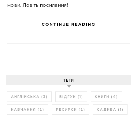
мови. Ловіть посилання!
CONTINUE READING
ТЕГИ
АНГЛІЙСЬКА
(3)
ВІДГУК
(1)
КНИГИ
(4)
НАВЧАННЯ
(2)
РЕСУРСИ
(2)
САДИБА
(1)